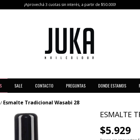
¡Aprovechá 3 cuotas sin interés, a partir de $50.000!
S
SALE
CONTACTO
PREGUNTAS
DONDE ESTAMOS
Esmalte Tradicional Wasabi 28
/
ESMALTE T
$5.929