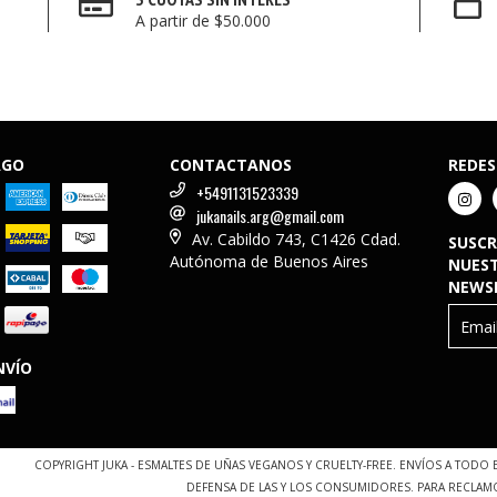
A partir de $50.000
AGO
CONTACTANOS
REDES
+5491131523339
jukanails.arg@gmail.com
Av. Cabildo 743, C1426 Cdad.
SUSCR
Autónoma de Buenos Aires
NUES
NEWS
NVÍO
COPYRIGHT JUKA - ESMALTES DE UÑAS VEGANOS Y CRUELTY-FREE. ENVÍOS A TODO 
DEFENSA DE LAS Y LOS CONSUMIDORES. PARA RECLAM