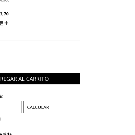
4.900
3,70
AGO
:
CAMBIAR CP
ío
CALCULAR
l
egida