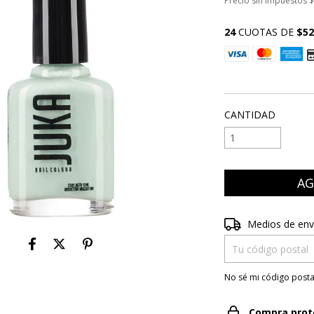
Precio sin impuestos
$
24
CUOTAS DE
$52
VER MEDIOS DE P
CANTIDAD
Entregas para el CP
Medios de env
No sé mi código posta
Compra prot