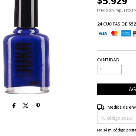
$5.929
Precio sin impuestos
$
24
CUOTAS DE
$52
VER MEDIOS DE P
CANTIDAD
Entregas para el CP
Medios de env
.
No sé mi código posta