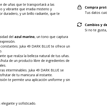
 de uñas que te transportará a las
Compra prot
 y vibrante que irradia misterio y
Tus datos cui
or duradero, y un brillo radiante, que te
Cambios y d
Si no te gusta
nsidad del
azul marino
, un tono que captura
expresión.
s constantes. Juka 49 DARK BLUE te ofrece un
o.
ante que realza la belleza natural de tus uñas.
isfruta de un producto libre de ingredientes de
les.
peras interminables. Juka 49 DARK BLUE se
frutar de tu manicura al instante.
ecisión te permite una aplicación uniforme y sin
elegante y sofisticado.