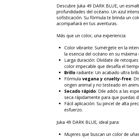
Descubre Juka 49 DARK BLUE, un esmalte
profundidades del océano. Un azul intenso
sofisticación. Su fórmula te brinda un col
acompañará en tus aventuras.
Más que un color, una experiencia:
Color vibrante: Sumérgete en la inte
la esencia del océano en su máxima 
Larga duración: Olvídate de retoque
color impecable que desafía el tiemp
Brillo
radiante: Un acabado ultra brill
Fórmula
vegana y cruelty-free
: D
origen animal y no testeado en anima
Secado rápido
: Dile adiós a las es
seca rápidamente para que puedas dis
Fácil aplicación: Su pincel de alta pr
esfuerzo.
Juka 49 DARK BLUE, ideal para:
Mujeres que buscan un color de uñas 