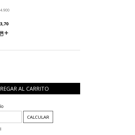
4.900
3,70
AGO
:
CAMBIAR CP
ío
CALCULAR
l