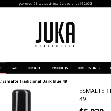
¡Aprovechá 3 cuotas sin interés, a partir de $50.000!
S
SALE
CONTACTO
PREGUNTAS
DONDE ESTAMOS
Esmalte tradicional Dark blue 49
/
ESMALTE T
49