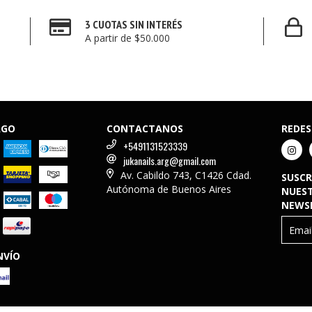
3 CUOTAS SIN INTERÉS
A partir de $50.000
AGO
CONTACTANOS
REDES
+5491131523339
jukanails.arg@gmail.com
Av. Cabildo 743, C1426 Cdad.
SUSCR
Autónoma de Buenos Aires
NUES
NEWS
NVÍO