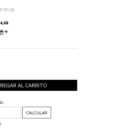
5.751,24
4,68
AGO
:
CAMBIAR CP
ío
CALCULAR
l