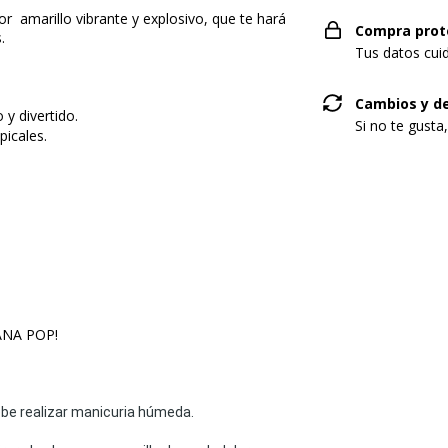
r amarillo vibrante y explosivo, que te hará
Compra prot
.
Tus datos cui
Cambios y d
y divertido.
Si no te gusta
picales.
.
NANA POP!
ebe realizar manicuria húmeda.