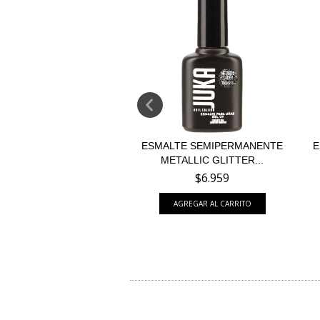
TE SEMIPERMANENTE
ESMALTE SEMIPERMANENTE
E
OHANA 105
METALLIC GLITTER...
$6.369
$6.959