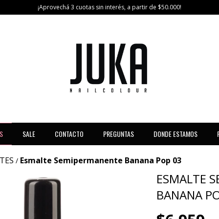
¡Aprovechá 3 cuotas sin interés, a partir de $50.000!
S
SALE
CONTACTO
PREGUNTAS
DONDE ESTAMOS
TES
Esmalte Semipermanente Banana Pop 03
/
ESMALTE 
BANANA PO