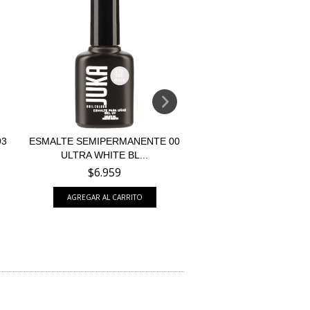
93
ESMALTE SEMIPERMANENTE 00
ESMALTE SEMIPERM
ULTRA WHITE BL...
PALM BEACH 9
$6.959
$6.959