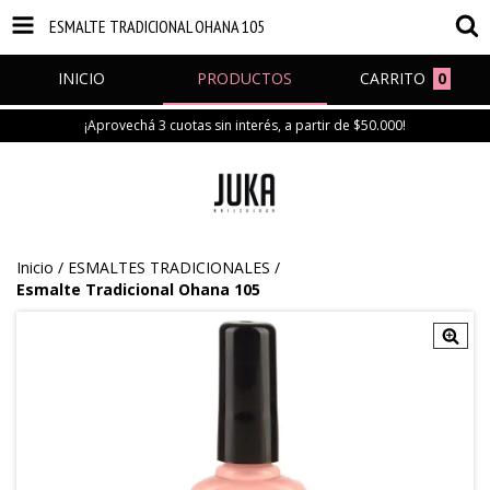
ESMALTE TRADICIONAL OHANA 105
INICIO
PRODUCTOS
CARRITO
0
¡Aprovechá 3 cuotas sin interés, a partir de $50.000!
Inicio
/
ESMALTES TRADICIONALES
/
Esmalte Tradicional Ohana 105