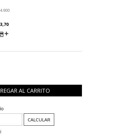
4.900
3,70
AGO
:
CAMBIAR CP
ío
CALCULAR
l