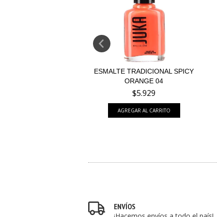
 TRADICIONAL ELIXIR
ESMALTE TRADICIONAL SPICY
120
ORANGE 04
$5.929
$5.929
ENVÍOS
¡Hacemos envíos a todo el país!