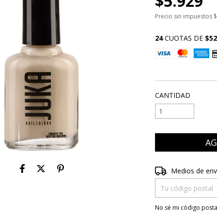
$5.929
Precio sin impuestos
$
24
CUOTAS DE
$52
VER MEDIOS DE P
CANTIDAD
Entregas para el CP
Medios de env
No sé mi código posta