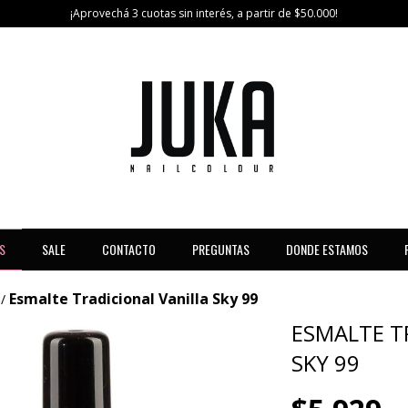
¡Aprovechá 3 cuotas sin interés, a partir de $50.000!
S
SALE
CONTACTO
PREGUNTAS
DONDE ESTAMOS
Esmalte Tradicional Vanilla Sky 99
/
ESMALTE T
SKY 99