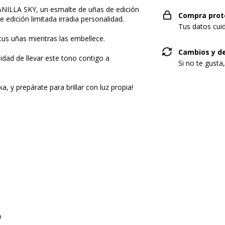
VANILLA SKY, un esmalte de uñas de edición
Compra prot
e edición limitada irradia personalidad.
Tus datos cui
tus uñas mientras las embellece.
Cambios y d
nidad de llevar este tono contigo a
Si no te gusta
, y prepárate para brillar con luz propia!
o