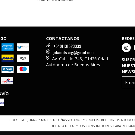
AGO
CONTACTANOS
REDES
+5491131523339
jukanails.arg@gmail.com
Av. Cabildo 743, C1426 Cdad.
SUSCR
Autónoma de Buenos Aires
NUES
NEWS
NVÍO
COPYRIGHT JUKA - ESMALTES DE UÑAS VEGANOS Y CRUELTY-FREE. ENVÍOS A TODO 
DEFENSA DE LAS Y LOS CONSUMIDORES. PARA RECLAM