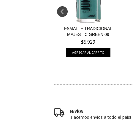
ALTE TRADICIONAL
ESMALTE TRADICIONAL
ALENTIN RED 13
MAJESTIC GREEN 09
$5.929
$5.929
ENVÍOS
¡Hacemos envíos a todo el país!