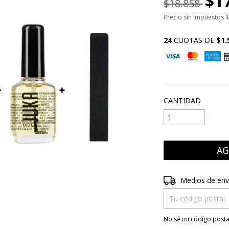
$1
$18.858
Precio sin impuestos
$
24
CUOTAS DE
$1.
VER MEDIOS DE P
CANTIDAD
Entregas para el CP
Medios de env
No sé mi código posta