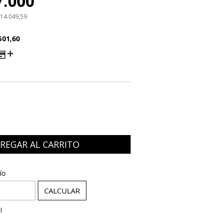
7.000
14.049,59
501,60
AGO
:
CAMBIAR CP
ío
CALCULAR
l