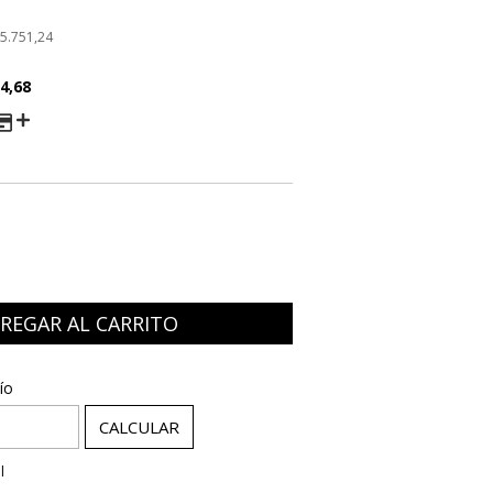
5.751,24
4,68
AGO
:
CAMBIAR CP
ío
CALCULAR
l