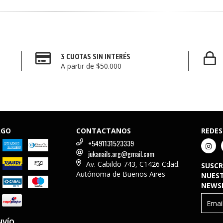
3 CUOTAS SIN INTERÉS
A partir de $50.000
AGO
CONTACTANOS
REDES
+5491131523339
jukanails.arg@gmail.com
Av. Cabildo 743, C1426 Cdad.
SUSCR
Autónoma de Buenos Aires
NUES
NEWS
NVÍO