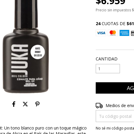
$6.959
Precio sin impuestos
$
24
CUOTAS DE
$61
VER MEDIOS DE P
CANTIDAD
Entregas para el CP
Medios de env
t: Un tono blanco puro con un toque mágico
No sé mi código posta
ura de Alicia en el País de las Maravillas, este