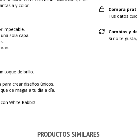
ntasía y color.
Compra prot
Tus datos cui
or impecable.
Cambios y d
 una sola capa.
Si no te gusta
s.
bran.
n toque de brillo.
 para crear diseños únicos.
que de magia a tu día a día.
 con White Rabbit!
PRODUCTOS SIMILARES