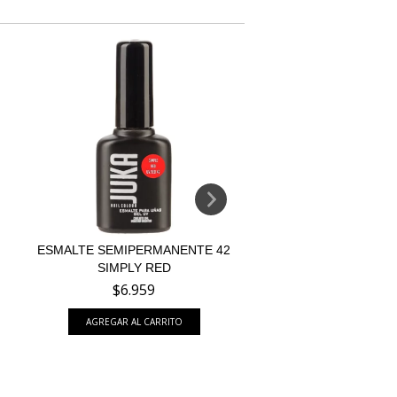
ESMALTE SEMIPERMANENTE 42
ESMALTE SEMIPERM
SIMPLY RED
LIGHT BLUE CAKE 
$6.959
$6.959