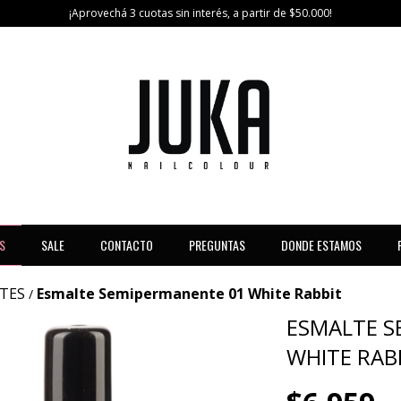
¡Aprovechá 3 cuotas sin interés, a partir de $50.000!
S
SALE
CONTACTO
PREGUNTAS
DONDE ESTAMOS
TES
Esmalte Semipermanente 01 White Rabbit
/
ESMALTE S
WHITE RAB