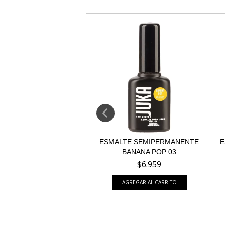
TE SEMIPERMANENTE
ESMALTE SEMIPERMANENTE
E
ALLIC GLITTER...
BANANA POP 03
$6.959
$6.959